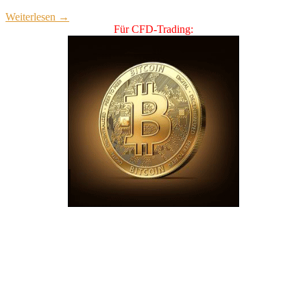
Weiterlesen
→
Für CFD-Trading: